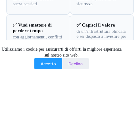
senza pensieri.
sicurezza.
✅ Vuoi smettere di
✅ Capisci il valore
perdere tempo
di un’infrastruttura blindata
e sei disposto a investire per
con aggiornamenti, conflitti
avere il meglio.
plugin e rotture varie.
Preferisci delegare a chi lo
Utilizziamo i cookie per assicurarti di offrirti la migliore esperienza
fa meglio.
sul nostro sito web.
Accetto
Declina
Richiedi Accesso alla Fortezza