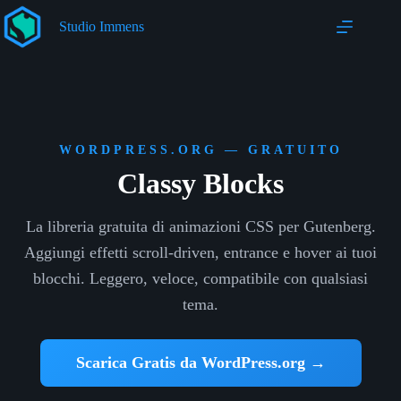
Salta
al
Studio Immens
contenuto
WORDPRESS.ORG — GRATUITO
Classy Blocks
La libreria gratuita di animazioni CSS per Gutenberg.
Aggiungi effetti scroll-driven, entrance e hover ai tuoi
blocchi. Leggero, veloce, compatibile con qualsiasi
tema.
Scarica Gratis da WordPress.org →