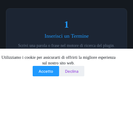
1
Inserisci un Termine
Scrivi una parola o frase nel motore di ricerca del plugin.
Qualsiasi nicchia, qualsiasi settore. Il sistema interroga in
Utilizziamo i cookie per assicurarti di offrirti la migliore esperienza
tempo reale Google e AI.
sul nostro sito web.
Accetto
Declina
2
Analisi Istantanea
Volumi Google + trend AI + competitor analysis + domande
correlate + suggerimenti strategici. Tutto in una schermata.
Dati freschi, non vecchi di mesi.