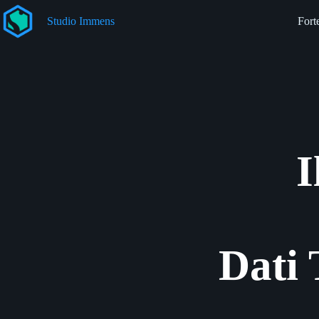
Salta
al
Studio Immens
Fort
contenuto
I
Dati 