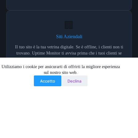
🏢
Siti Aziendali
Il tuo sito è la tua vetrina digitale. Se è offline, i clienti non ti
trovano. Uptime Monitor ti avvisa prima che i tuoi clienti se
ne accorgano.
Utilizziamo i cookie per assicurarti di offrirti la migliore esperienza
sul nostro sito web.
Accetto
Declina
🔗
Integrazione Alert
Con Webhook Connector, gli alert di uptime arrivano su Slack,
Telegram o qualsiasi canale tu preferisca. Il tuo team sa tutto
in tempo reale.