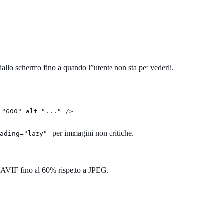
dallo schermo fino a quando l”utente non sta per vederli.
="600" alt="..." />
per immagini non critiche.
ading="lazy"
 AVIF fino al 60% rispetto a JPEG.