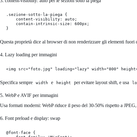
3. content-visibility: auto per le sezioni sotto la piega
.sezione-sotto-la-piega {

    content-visibility: auto;

    contain-intrinsic-size: 600px;

}
Questa proprietà dice al browser di non renderizzare gli elementi fuori 
4. Lazy loading per immagini
<img src="foto.jpg" loading="lazy" width="800" height
Specifica sempre
e
per evitare layout shift, e usa
width
height
lo
5. WebP e AVIF per immagini
Usa formati moderni: WebP riduce il peso del 30-50% rispetto a JPEG,
6. Font preload e display: swap
@font-face {
