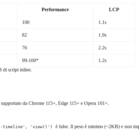
Performance
LCP
100
1.1s
82
1.9s
76
2.2s
99-100*
1.2s
di script inline.
 È supportato da Chrome 115+, Edge 115+ e Opera 101+.
è false. Il peso è minimo (~2KB) e non im
n-timeline', 'view()')