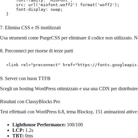
    font-family: 'MioFont';

    src: url('miofont.woff2') format('woff2');

    font-display: swap;

}
7. Elimina CSS e JS inutilizzati
Usa strumenti come PurgeCSS per eliminare il codice non utilizzato. N
8. Preconnect per risorse di terze parti
<link rel="preconnect" href="https://fonts.googleapis
9. Server con buon TTFB
Scegli un hosting WordPress ottimizzato e usa una CDN per distribuire i
Risultati con ClassyBlocks Pro
Test effettuati con WordPress 6.8, tema Blocksy, 151 animazioni attive:
Lighthouse Performance:
100/100
LCP:
1.2s
TBT:
0ms