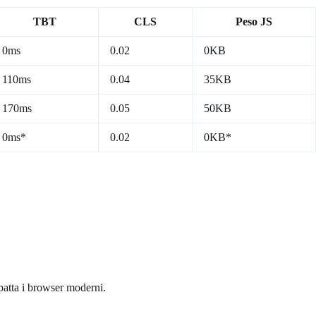
TBT
CLS
Peso JS
0ms
0.02
0KB
110ms
0.04
35KB
170ms
0.05
50KB
0ms*
0.02
0KB*
patta i browser moderni.