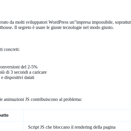
to da molti sviluppatori WordPress un”impresa impossibile, soprattutto 
house. Il segreto è usare le giuste tecnologie nel modo giusto.
i concreti:
conversioni del 2-5%
iù di 3 secondi a caricare
e dispositivi datati
 le animazioni JS contribuiscono al problema:
atto
Script JS che bloccano il rendering della pagina